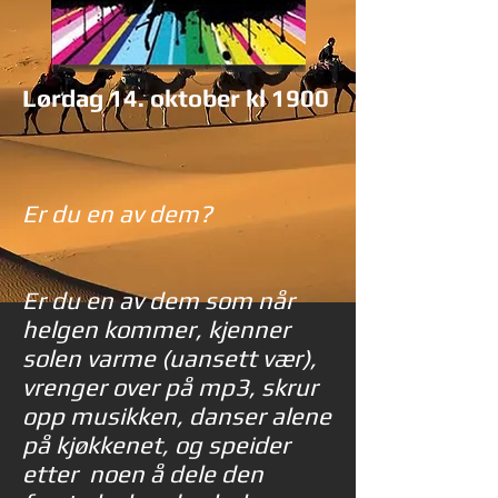
Lørdag 14. oktober kl 1900
Er du en av dem?
Er du en av dem som når
helgen kommer, kjenner
solen varme (uansett vær),
vrenger over på mp3, skrur
opp musikken, danser alene
på kjøkkenet, og speider
etter noen å dele den