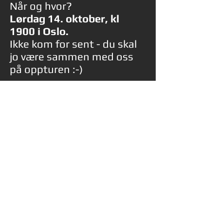
Når og hvor?
Lørdag 14. oktober, kl
1900 i Oslo.
Ikke kom for sent - du skal
jo være sammen med oss
på oppturen :-)
Hvor du skal møte? Det får
du vite etter at
påmeldingene er registrert.
Vi kjenner på følelsen
allerede, og det gjør du
også!