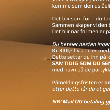
komme som den uslåelig
Det blir som før... du t
Sammen skaper vi den b
Det blir når formen er 
Du betaler nesten ingen
Kr 300,-
hvis du er med
Dette setter du inn 
SAMTIDIG SOM DU SE
med navn på de partykl
Påmeldingsfristen er
on
etter dette får du et g
NB! Mail OG betaling g