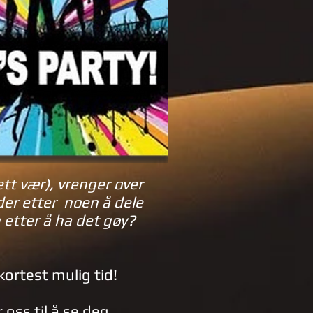
t vær), vrenger over
er etter noen å dele
 etter å ha det gøy?
å kortest mulig tid!
 oss til å se deg