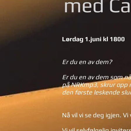
med Ca
Lørdag 1.juni kl 1800
Er du en av dem?
Er du en av dem som nå
på NRKmp3, skrur opp m
den første leskende slu
Nå vil vi se deg igjen. Vi
Vi vil selvfølgelig invit