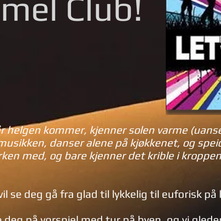
mel Club!
r helgen kommer, kjenner solen varme (uanset
usikken, danser alene på kjøkkenet, og speid
rken med, og bare kjenner det krible i kroppen
 vil se deg gå fra glad til lykkelig til euforisk p
ere deg på vorspiel med tur på byen, og vi gleder