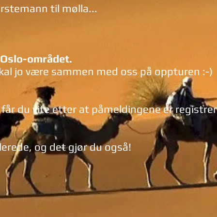
stemann til mølla...
i Oslo-området.
skal jo være sammen med oss på oppturen :-)
får du vite etter at påmeldingene er registre
llerede, og det gjør du også!