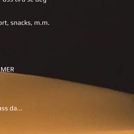
port, snacks, m.m.
UMMER
ass da...