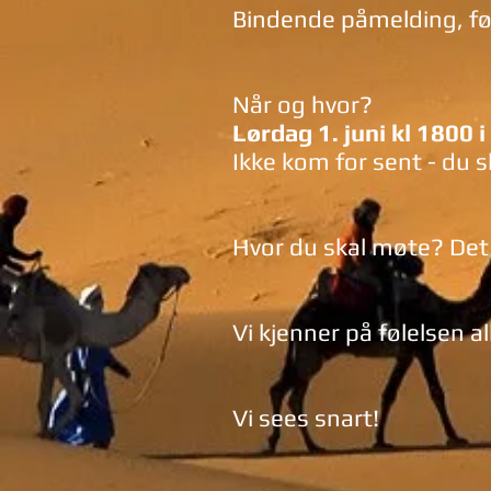
Bindende påmelding, før
Når og hvor?
Lørdag 1. juni kl 1800 
Ikke kom for sent - du 
Hvor du skal møte? Det 
Vi kjenner på følelsen a
Vi sees snart!