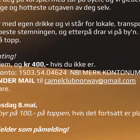
e og hotteste utgaven av deg selv.
ar med egen drikke og vi står for lokale, trans
este stemningen, og etterpå drar vi på by'n.
på topp.
ting!
lem, og
kr 400,-
hvis du ikke er.
på konto: 1503.54.04624 NB! MERK KONTON
NDER MAIL
til
camelclubnorway@gmail.com
are.
sdag 8.mai,
ebyr på 100,- på toppen
, hvis det fortsatt er pl
jelder som påmelding!