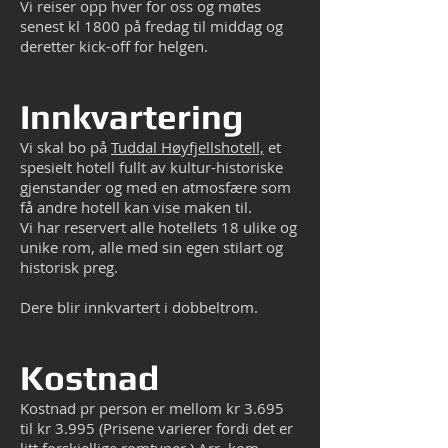
Vi reiser opp hver for oss og møtes
senest kl 1800 på fredag til middag og
d
eretter kick-off for helgen.
Innkvartering
Vi skal bo på
Tuddal Høyfjellshotell,
et
spesielt hotell fullt av kultur-historiske
gjenstander og med en atmosfære som
få andre hotell kan vise maken til.
Vi har reservert
alle
hotellets 18 ulike og
unike rom, alle med sin egen stilart og
historisk preg.
Dere blir innkvartert i dobbeltrom.
Kostn
ad
Kostnad pr person er mellom kr 3.695
til kr 3.995 (Prisene varierer fordi det er