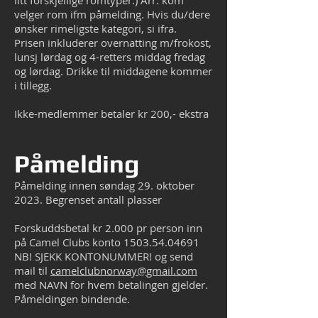
litt forskjellige romtyper.) Arr. kom
velger rom ifm påmelding. Hvis du/dere
ønsker rimeligste kategori, si ifra.
Prisen inkluderer overnatting m/frokost,
lunsj lørdag og 4-retters middag fredag
og lørdag. Drikke til middagene kommer
i tillegg.
Ikke-medlemmer betaler kr 200,- ekstra
Påmelding
Påmelding innen søndag 29. oktober
2023. Begrenset antall plasser
Forskuddsbetal kr 2.000 pr person inn
på Camel Clubs konto
1503.54.04691
NB! SJEKK KONTONUMMER! og send
mail til
camelclubnorway@gmail.com
med NAVN for hvem betalingen gjelder.
Påmeldingen bindende.