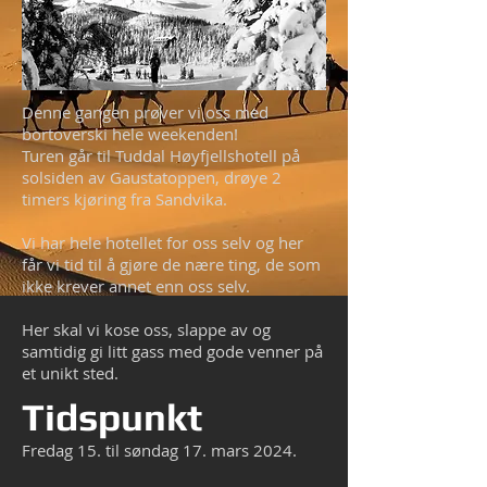
Denne gangen prøver vi oss med
bortoverski hele weekenden!
Turen går til Tuddal Høyfjellshotell på
solsiden av Gaustatoppen, drøye 2
timers kjøring fra Sandvika.
Vi har hele hotellet for oss selv og her
får vi tid til å gjøre de nære ting, de som
ikke krever annet enn oss selv.
Her skal vi kose oss, slappe av og
samtidig gi litt gass med gode venner på
et unikt sted.
Tidspunkt
Fredag 15. til søndag 17. mars 2024.