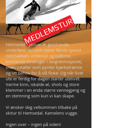
MEDLEMSTUR
Hemsedal i januar er gnistrende
vinterføre, ski som setter første sporet
ned bakken, vintersol og blåtime,
knirkende bindinger i langrennssporet,
snøkrystaller som pynter bjørketrærne
og litt behov for å slå floke. Og når livet
ute er ferdig for dagen starter utelivet.
Varme kinn, iskalde øl, shots og store
klemmer i en enda større vennegjeng og
en stemning som kun vi kan skape.
Vi ønsker deg velkommen tilbake på
skitur til Hemsedal. Kamelens vugge.
Ingen over – ingen på siden!