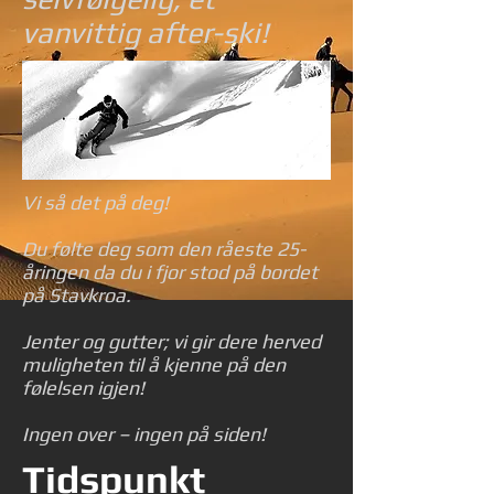
vanvittig after-ski!
Vi så det på deg!
Du følte deg som den råeste 25-
åringen da du i fjor stod på bordet
på Stavkroa.
Jenter og gutter; vi gir dere herved
muligheten til å kjenne på den
følelsen igjen!
Ingen over – ingen på siden!
Tidspunkt