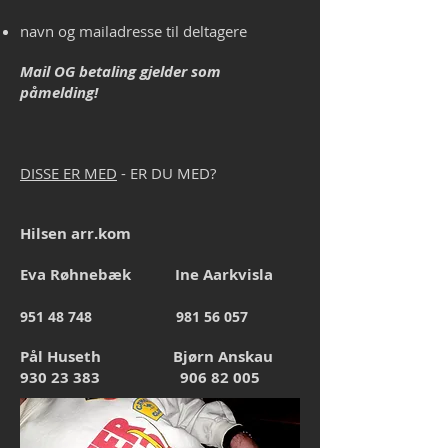
navn og mailadresse til deltagere
Mail OG betaling gjelder som
påmelding!
DISSE ER MED
- ER DU MED?
Hilsen arr.kom
Eva Røhnebæk Ine Aarkvisla
951 48 748 981 56 057
Pål Huseth Bjørn Anskau
930 23 383
906 82 005