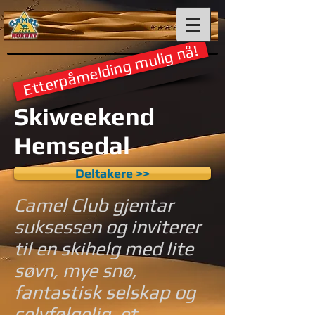
Etterpåmelding mulig nå!
Skiweekend
Hemsedal
Deltakere >>
Camel Club gjentar
suksessen og inviterer
til en skihelg med lite
søvn, mye snø,
fantastisk selskap og
selvfølgelig, et