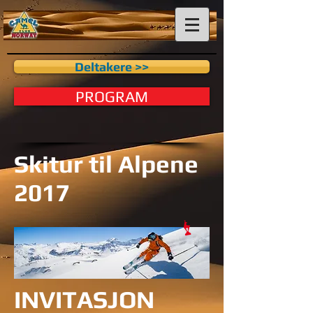
Deltakere >>
PROGRAM
Skitur til Alpene
2017
INVITASJON