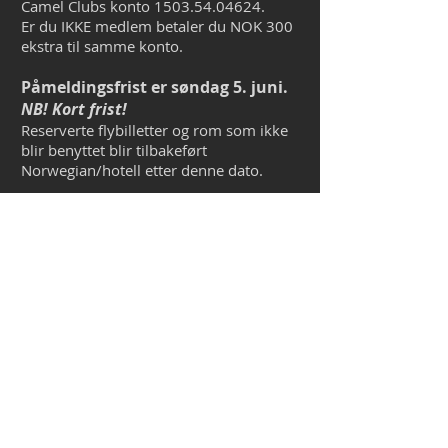
Camel Clubs konto
1503.54.04624
.
Er du IKKE medlem betaler du NOK 300
ekstra til samme konto.
Påmeldingsfrist er søndag 5. juni.
NB! Kort frist!
Reserverte flybilletter og rom som ikke
blir benyttet blir tilbakeført
Norwegian/hotell etter denne dato.
Påmeldingen er bindende!
Viktig!!!
Påmelding registreres når
kopi/bilde av kvittering er
mottatt på mail sammen
med navn og mailadresse
på deltagere.
Sendes til
camelclubnorway@gmail.co