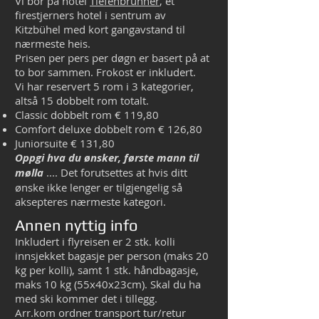
Vi bor på hotel
Tiefenbrunner
, et
firestjerners hotel i sentrum av
Kitzbühel med kort gangavstand til
nærmeste heis.
Prisen per pers per døgn er basert på at
to bor sammen. Frokost er inkludert.
Vi har reservert 5 rom i 3 kategorier,
altså 15 dobbelt rom totalt.
Classic dobbelt rom € 119,80
Comfort deluxe dobbelt rom € 126,80
Juniorsuite € 131,80
Oppgi hva du ønsker, første mann til
mølla
.... Det forutsettes at hvis ditt
ønske ikke lenger er tilgjengelig så
aksepteres nærmeste kategori.
Annen nyttig info
Inkludert i flyreisen er 2 stk. kolli
innsjekket bagasje per person (maks 20
kg per kolli), samt 1 stk. håndbagasje,
maks 10 kg (55x40x23cm). Skal du ha
med ski kommer det i tillegg.
Arr.kom ordner transport tur/retur