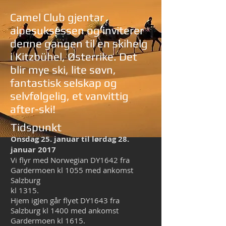
Camel Club gjentar
alpesuksessen og inviterer
denne gangen til en skihelg
i Kitzbühel, Østerrike. Det
blir mye ski, lite søvn,
fantastisk selskap og
selvfølgelig, et vanvittig
after-ski!
Tidspunkt
Onsdag 25. januar til lørdag 28.
januar 2017
Vi flyr med Norwegian DY1642 fra
Gardermoen kl 1055 med ankomst
Salzburg
kl 1315.
Hjem igJen går flyet DY1643 fra
Salzburg kl 1400 med ankomst
Gardermoen kl 1615.