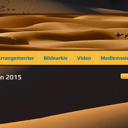
rrangementer
Bildearkiv
Video
Medlemssi
en 2015