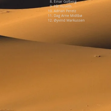
Einar Golberg
Pål Huseth
Adrian Peretz
Dag Arne Midtbø
Øyvind Markussen