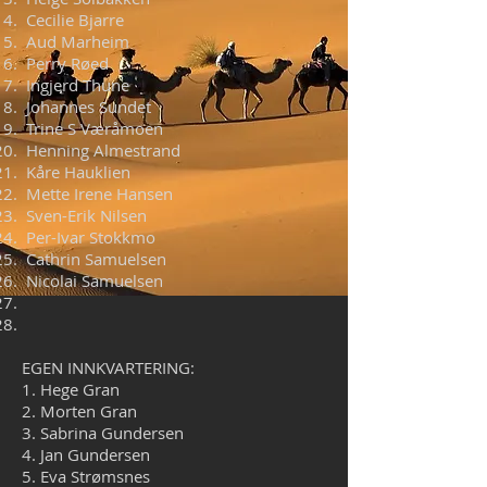
Cecilie Bjarre
Aud Marheim
Perry Røed
Ingjerd Thune
Johannes Sundet
Trine S Væråmoen
Henning Almestrand
Kåre Hauklien
Mette Irene Hansen
Sven-Erik Nilsen
Per-Ivar Stokkmo
Cathrin Samuelsen
Nicolai Samuelsen
EGEN INNKVARTERING:
1. Hege Gran
2. Morten Gran
3. Sabrina Gundersen
4. Jan Gundersen
5. Eva Strømsnes