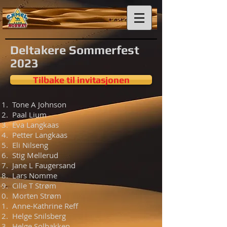
Deltakere Sommerfest
2023
Tilbake til invitasjonen
Tone A Johnson
Paal Lium
Eva Langkaas
Petter Langkaas
Eli Nilseng
Stig Mellerud
Jane L Faugersand
Lars Nomme
Cille T Strøm
Morten Strøm
Anne-Kathrine Reff
Helge Snilsberg
Helge Solbakken