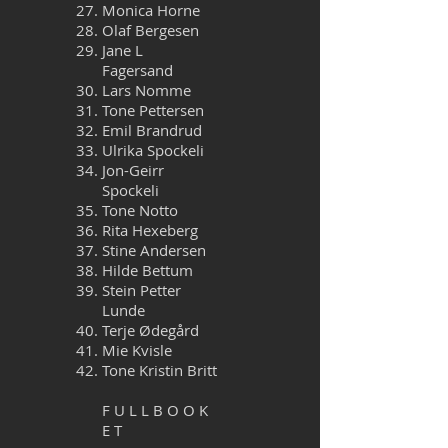
Monica Horne
Olaf Bergesen
Jane L
Fagersand
Lars Nomme
Tone Pettersen
Emil Brandrud
Ulrika Spockeli
Jon-Geirr
Spockeli
Tone Notto
Rita Hexeberg
Stine Andersen
Hilde Bettum
Stein Petter
Lunde
Terje Ødegård
Mie Kvisle
Tone Kristin Britt
F U L L B O O K
E T