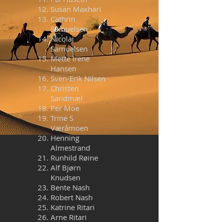
Susan Maxhari
Cathrin
Samuelsen
Nicolai
Samuelsen
Mette Irene
Hansen
Sven-Erik Nilsen
Christen
Sandmæl
Per Moe
Trine S
Væråmoen
Henning
Almestrand
Runhild Røine
Alf Bjørn
Knudsen
Bente Nash
Robert Nash
Katrine Ritari
Arne Ritari