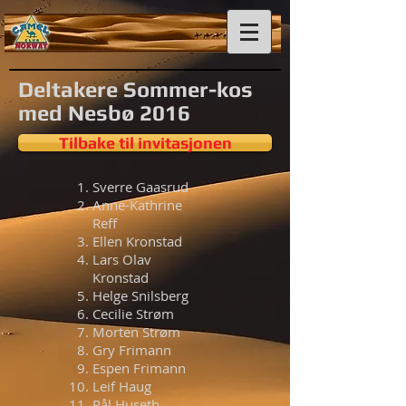
Deltakere Sommer-kos
med Nesbø 2016
Tilbake til invitasjonen
Sverre Gaasrud
Anne-Kathrine
Reff
Ellen Kronstad
Lars Olav
Kronstad
Helge Snilsberg
Cecilie Strøm
Morten Strøm
Gry Frimann
Espen Frimann
Leif Haug
Pål Huseth