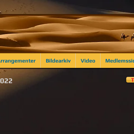
rrangementer
Bildearkiv
Video
Medlemssi
2022
T