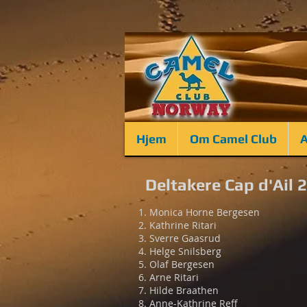
Hjem
Om Camel Club
A
Deltakere Cap d'Ail 
Monica Horne Bergesen
Kathrine Ritari
Sverre Gaasrud
Helge Snilsberg
Olaf Bergesen
Arne Ritari
Hilde Braathen
Anne-Kathrine Reff