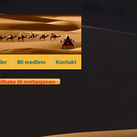
der
Bli medlem
Kontakt
ilbake til invitasjonen