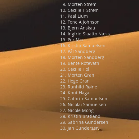
Morten Strøm
Cecilie T Strøm
Paal Lium
Tone A Johnson
Bjørn Anskau
Ingfrid Slaatto Næss
Per Moe
Kristin Samuelsen
Pål Sandberg
Morten Sandberg
Bente Rotevatn
Cecilie Hol
Morten Gran
Hege Gran
Runhild Røine
Knut Haga
Cathrin Samuelsen
Nicolai Samuelsen
Nicole Mong
Kristin Bratland
Sabrina Gundersen
Jan Gundersen