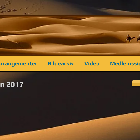
rrangementer
Bildearkiv
Video
Medlemssi
en 2017