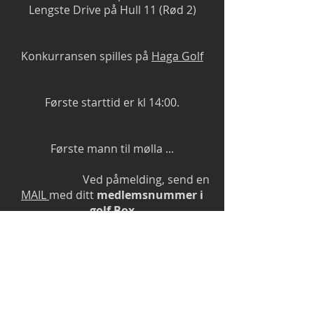
Lengste Drive på Hull 11 (Rød 2)
Konkurransen spilles på
Haga Golf
Første starttid er kl 14:00.
Første mann til mølla ...
Ved påmelding, send en
MAIL
med ditt
medlemsnummer i
golf Box
Påmelding I FORM AV INNBETALING:
Senest
Torsdag 17.september kl
1400