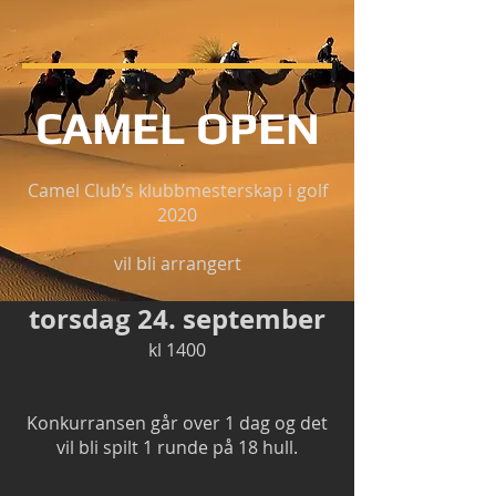
CAMEL OPEN
Camel Club’s klubbmesterskap i golf
2020
vil bli arrangert
torsdag 24. september
kl 1400
Konkurransen går over 1 dag og det
vil bli spilt 1 runde på 18 hull.